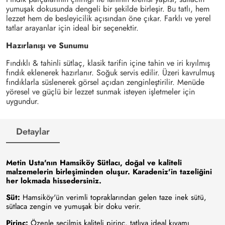
yumuşak dokusunda dengeli bir şekilde birleşir. Bu tatlı, hem
lezzet hem de besleyicilik açısından öne çıkar. Farklı ve yerel
tatlar arayanlar için ideal bir seçenektir.
Hazırlanışı ve Sunumu
Fındıklı & tahinli sütlaç, klasik tarifin içine tahin ve iri kıyılmış
fındık eklenerek hazırlanır. Soğuk servis edilir. Üzeri kavrulmuş
fındıklarla süslenerek görsel açıdan zenginleştirilir. Menüde
yöresel ve güçlü bir lezzet sunmak isteyen işletmeler için
uygundur.
Detaylar
Metin Usta'nın Hamsiköy Sütlacı, doğal ve kaliteli
malzemelerin birleşiminden oluşur. Karadeniz'in tazeliğini
her lokmada hissedersiniz.
Süt:
Hamsiköy'ün verimli topraklarından gelen taze inek sütü,
sütlaca zengin ve yumuşak bir doku verir.
Pirinç:
Özenle seçilmiş kaliteli pirinç, tatlıya ideal kıvamı