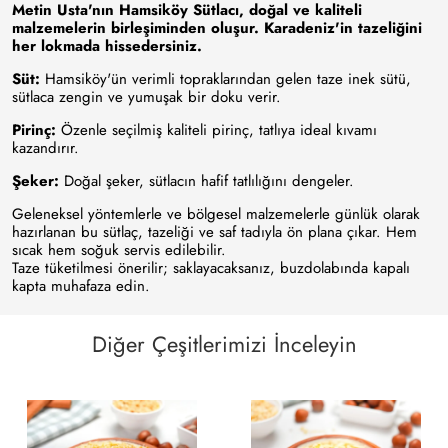
Metin Usta'nın Hamsiköy Sütlacı, doğal ve kaliteli
malzemelerin birleşiminden oluşur. Karadeniz'in tazeliğini
her lokmada hissedersiniz.
Süt:
Hamsiköy'ün verimli topraklarından gelen taze inek sütü,
sütlaca zengin ve yumuşak bir doku verir.
Pirinç:
Özenle seçilmiş kaliteli pirinç, tatlıya ideal kıvamı
kazandırır.
Şeker:
Doğal şeker, sütlacın hafif tatlılığını dengeler.
Geleneksel yöntemlerle ve bölgesel malzemelerle günlük olarak
hazırlanan bu sütlaç, tazeliği ve saf tadıyla ön plana çıkar. Hem
sıcak hem soğuk servis edilebilir.
Taze tüketilmesi önerilir; saklayacaksanız, buzdolabında kapalı
kapta muhafaza edin.
Diğer Çeşitlerimizi İnceleyin